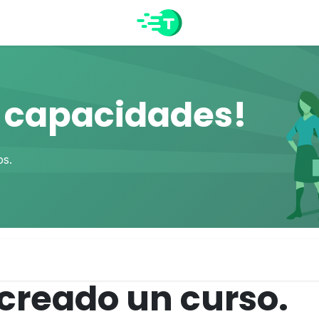
s capacidades!
os.
creado un curso.